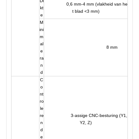
Di
0,6 mm-4 mm (vlakheid van he
kt
t blad <3 mm)
e
M
ini
m
al
8 mm
e
ra
n
d
C
o
nt
ro
le
re
3-assige CNC-besturing (Y1,
n
Y2, Z)
d
e