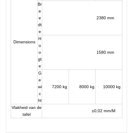
Br
e
e
2380 mm
dt
e
H
Dimensions
o
o
1580 mm
gt
e
G
e
wi
7200 kg
8000 kg
10000 kg
c
ht
Vlakheid van de
±0,02 mm/M
tafel