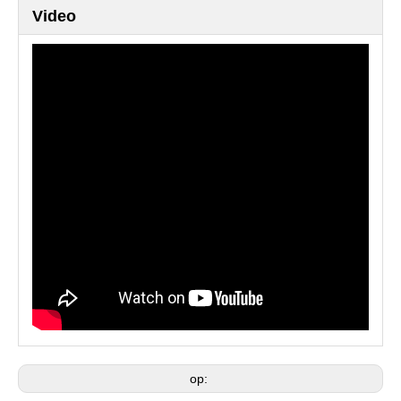
Video
op: