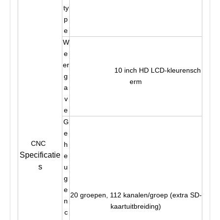
ty
p
e
W
e
er
10 inch HD LCD-kleurensch
g
erm
a
v
e
G
e
CNC
h
Specificatie
e
s
u
g
e
20 groepen, 112 kanalen/groep (extra SD-
n
kaartuitbreiding)
c