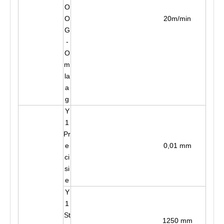
O
O
20m/min
G
-
O
m
la
a
g
Y
1
Pr
e
0,01 mm
ci
si
e
Y
1
St
1250 mm