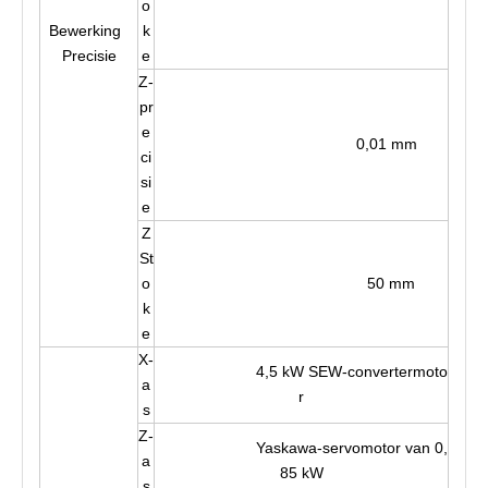
o
Bewerking
k
Precisie
e
Z-
pr
e
0,01 mm
ci
si
e
Z
St
o
50 mm
k
e
X-
4,5 kW SEW-convertermoto
a
r
s
Z-
Yaskawa-servomotor van 0,
a
85 kW
s