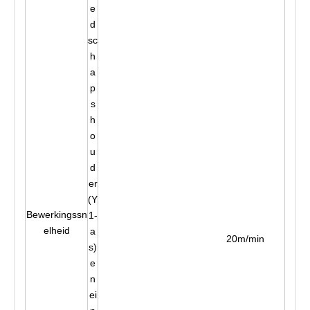
e
d
sc
h
a
p
s
h
o
u
d
er
(Y
Bewerkingssn
1-
elheid
a
20m/min
s)
e
n
ei