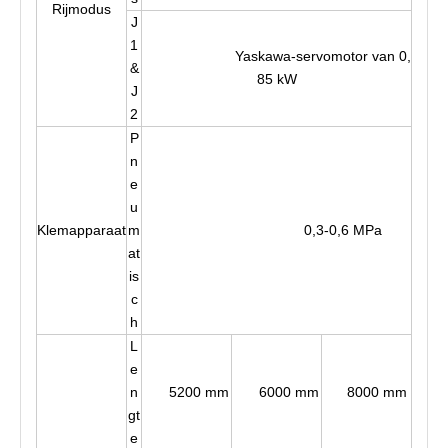
Rijmodus
J
1
Yaskawa-servomotor van 0,
&
85 kW
J
2
P
n
e
u
Klemapparaat
m
0,3-0,6 MPa
at
is
c
h
L
e
n
5200 mm
6000 mm
8000 mm
gt
e