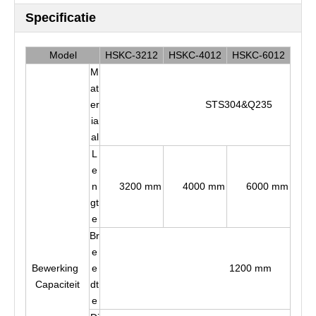
Specificatie
Model
HSKC-3212
HSKC-4012
HSKC-6012
M
at
er
STS304&Q235
ia
al
L
e
n
3200 mm
4000 mm
6000 mm
gt
e
Br
e
Bewerking
e
1200 mm
Capaciteit
dt
e