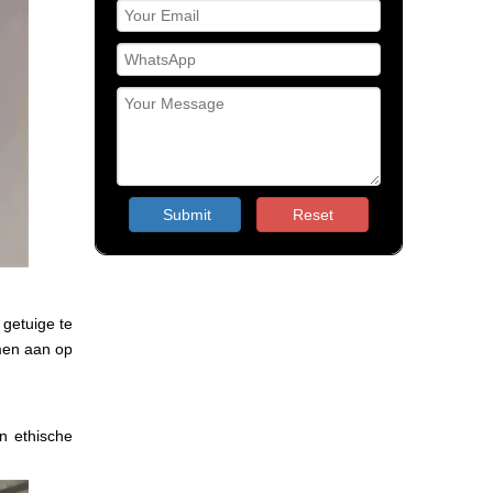
Submit
Reset
 getuige te
men aan op
en ethische