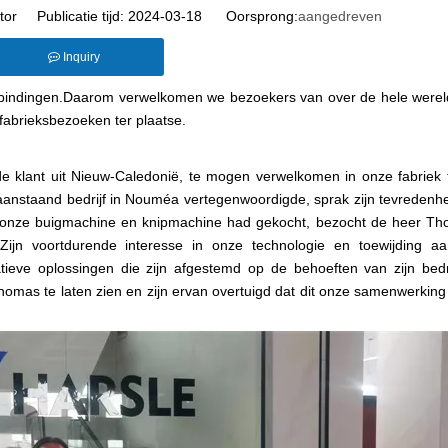
tor Publicatie tijd: 2024-03-18 Oorsprong:
aangedreven
Inquiry
erbindingen.Daarom verwelkomen we bezoekers van over de hele were
 fabrieksbezoeken ter plaatse.
lant uit Nieuw-Caledonië, te mogen verwelkomen in onze fabriek ti
nstaand bedrijf in Nouméa vertegenwoordigde, sprak zijn tevredenhei
r onze buigmachine en knipmachine had gekocht, bezocht de heer T
Zijn voortdurende interesse in onze technologie en toewijding aan
ieve oplossingen die zijn afgestemd op de behoeften van zijn bedri
mas te laten zien en zijn ervan overtuigd dat dit onze samenwerking 