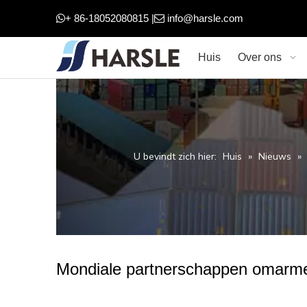
+ 86-18052080815 |
info@harsle.com


Huis
Over ons
U bevindt zich hier:
Huis
»
Nieuws
»
Mondiale partnerschappen omarmen