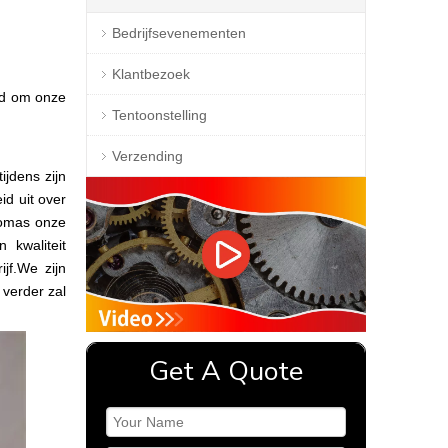
Bedrijfsevenementen
Klantbezoek
ld om onze
Tentoonstelling
Verzending
jdens zijn
d uit over
homas onze
 kwaliteit
jf.We zijn
verder zal
Get A Quote